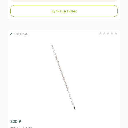
Купить в 1 клик
В наличии
220 ₽
арт.
501202236