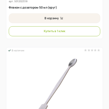
арт.
501202338
Флакон с дозатором 50 мл (круг)
В корзину
Купить в 1 клик
В наличии