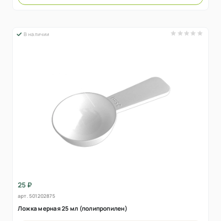
В наличии
25 ₽
арт.
501202875
Ложка мерная 25 мл (полипропилен)