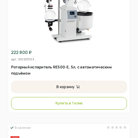
222 800 ₽
арт.
501203153
Роторный испаритель RE500-E, 5л, с автоматическим
подъёмом
В корзину
Купить в 1 клик
В наличии