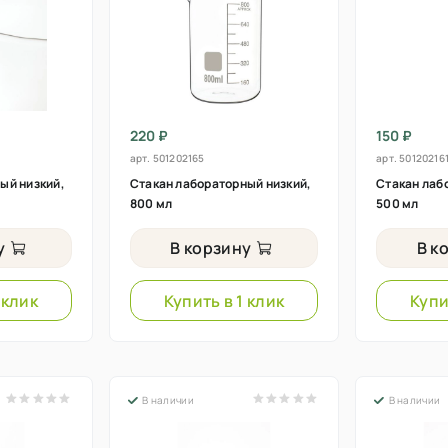
220 ₽
150 ₽
арт.
501202165
арт.
50120216
ый низкий,
Стакан лабораторный низкий,
Стакан лаб
800 мл
500 мл
у
В корзину
В к
 клик
Купить в 1 клик
Купи
В наличии
В наличии