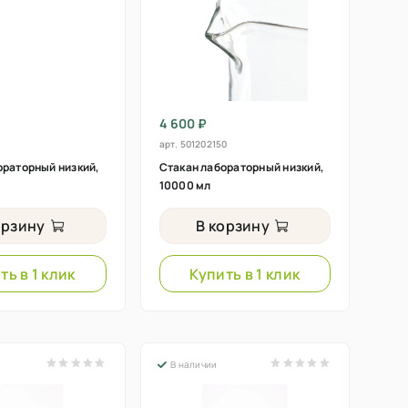
4 600 ₽
1
арт.
501202150
ораторный низкий,
Стакан лабораторный низкий,
10000 мл
орзину
В корзину
ть в 1 клик
Купить в 1 клик
В наличии