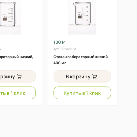
100 ₽
6
арт.
501202158
ораторный низкий,
Стакан лабораторный низкий,
400 мл
орзину
В корзину
ть в 1 клик
Купить в 1 клик