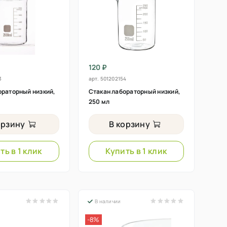
120 ₽
3
арт.
501202154
ораторный низкий,
Стакан лабораторный низкий,
250 мл
орзину
В корзину
ть в 1 клик
Купить в 1 клик
В наличии
-8%