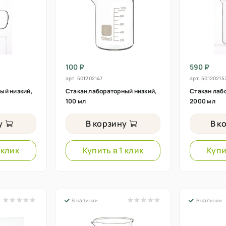
100 ₽
590 ₽
арт.
501202147
арт.
50120215
ый низкий,
Стакан лабораторный низкий,
Стакан лаб
100 мл
2000 мл
у
В корзину
В к
 клик
Купить в 1 клик
Купи
В наличии
В наличии