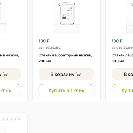
100 ₽
100 ₽
арт.
501202152
арт.
50120215
ый низкий,
Стакан лабораторный низкий,
Стакан лаб
200 мл
300 мл
у
В корзину
В к
 клик
Купить в 1 клик
Купи