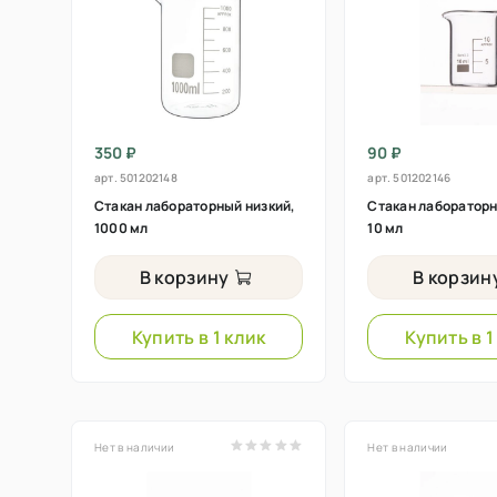
350 ₽
90 ₽
арт.
501202148
арт.
501202146
Стакан лабораторный низкий,
Стакан лабораторн
1000 мл
10 мл
В корзину
В корзин
Купить в 1 клик
Купить в 1
Нет в наличии
Нет в наличии