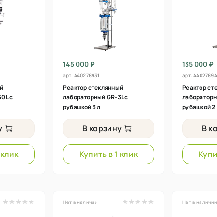
145 000 ₽
135 000 ₽
арт.
440278931
арт.
44027894
ый
Реактор стеклянный
Реактор ст
0L с
лабораторный GR-3L с
лабораторн
рубашкой 3 л
рубашкой 2 
у
В корзину
В к
 клик
Купить в 1 клик
Купи
Нет в наличии
Нет в наличи