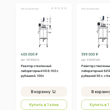
Нет в наличии
Нет в наличии
405 000 ₽
399 000 ₽
арт.
501304214
арт.
5012011201
Реактор стеклянный
Реактор стеклянн
лабораторный HGS-100 с
лабораторный S212
рубашкой, 100л
рубашкой 50 л, с 
В корзину
В корзин
Купить в 1 клик
Купить в 1