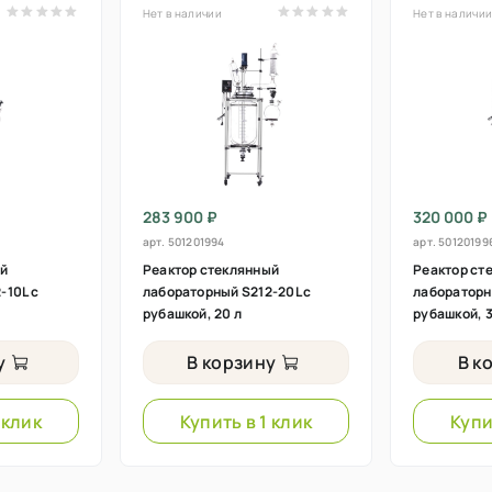
Нет в наличии
Нет в наличи
283 900 ₽
320 000 ₽
арт.
501201994
арт.
50120199
ый
Реактор стеклянный
Реактор ст
-10L с
лабораторный S212-20L с
лабораторн
рубашкой, 20 л
рубашкой, 3
у
В корзину
В к
 клик
Купить в 1 клик
Купи