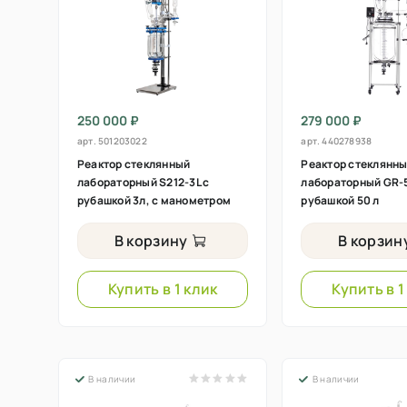
250 000 ₽
279 000 ₽
арт.
501203022
арт.
440278938
Реактор стеклянный
Реактор стеклянн
лабораторный S212-3L с
лабораторный GR-5
рубашкой 3л, с манометром
рубашкой 50 л
В корзину
В корзин
Купить в 1 клик
Купить в 1
В наличии
В наличии