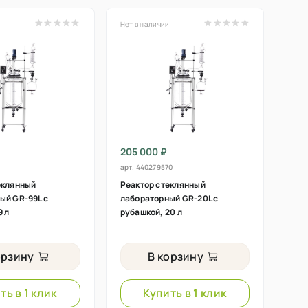
и
Нет в наличии
205 000 ₽
арт.
440279570
еклянный
Реактор стеклянный
ый GR-99L с
лабораторный GR-20L с
9 л
рубашкой, 20 л
орзину
В корзину
ть в 1 клик
Купить в 1 клик