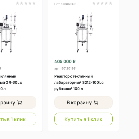
и
Нет в наличии
405 000 ₽
6
арт.
501201991
еклянный
Реактор стеклянный
ый GR-30L с
лабораторный S212-100L с
0 л
рубашкой 100 л
орзину
В корзину
ть в 1 клик
Купить в 1 клик