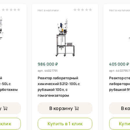
Нет в наличии
Нет в наличи
986 000 ₽
405 000 ₽
арт.
44027791
арт.
44027957
ый
Реактор лабораторный
Реактор ст
-50L с
химический S212-100L с
лабораторн
барботажем
рубашкой 100л, с
рубашкой 9
гомогенизатором
у
В корзину
В к
 клик
Купить в 1 клик
Купи