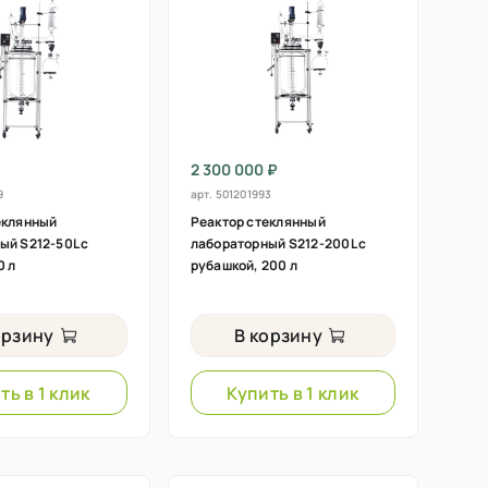
2 300 000 ₽
9
арт.
501201993
еклянный
Реактор стеклянный
ый S212-50L с
лабораторный S212-200L с
0 л
рубашкой, 200 л
орзину
В корзину
ть в 1 клик
Купить в 1 клик