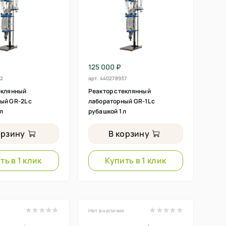
125 000 ₽
2
арт.
440278937
еклянный
Реактор стеклянный
ый GR-2L с
лабораторный GR-1L с
л
рубашкой 1 л
орзину
В корзину
ть в 1 клик
Купить в 1 клик
и
Нет в наличии