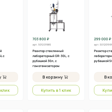
703 800 ₽
299 000 ₽
арт.
501201985
арт.
50120199
ый
Реактор стеклянный
Реактор ст
L с
лабораторный GR-30L, с
лабораторн
рубашкой 30л, с
рубашкой 5
гомогенизатором
у
В корзину
В к
 клик
Купить в 1 клик
Купи