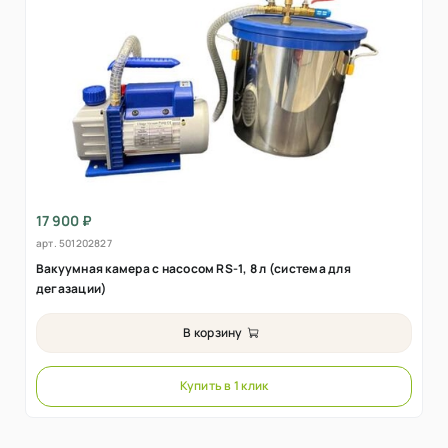
17 900 ₽
арт.
501202827
Вакуумная камера с насосом RS-1, 8 л (система для
дегазации)
В корзину
Купить в 1 клик