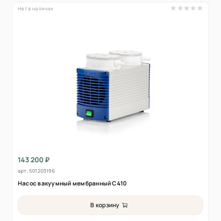
Нет в наличии
143 200 ₽
арт.
501203196
Насос вакуумный мембранный С410
В корзину