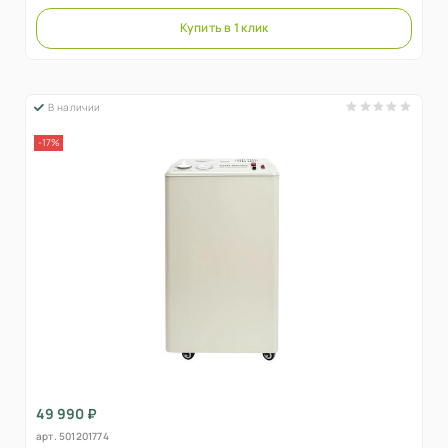
Купить в 1 клик
В наличии
-17%
49 990 ₽
арт.
501201774