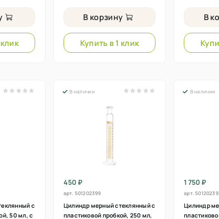
у
В корзину
В к
 клик
Купить в 1 клик
Купи
В наличии
В наличии
450 ₽
1 750 ₽
арт.
501202399
арт.
50120239
теклянный с
Цилиндр мерный стеклянный с
Цилиндр ме
й, 50 мл, с
пластиковой пробкой, 250 мл,
пластиково