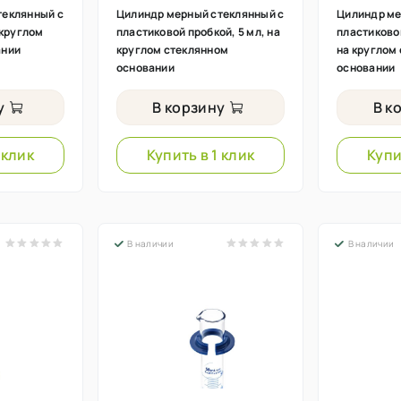
теклянный с
Цилиндр мерный стеклянный с
Цилиндр ме
 круглом
пластиковой пробкой, 5 мл, на
пластиковой
ании
круглом стеклянном
на круглом
основании
основании
у
В корзину
В к
 клик
Купить в 1 клик
Купи
В наличии
В наличии