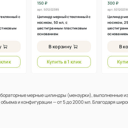
150 ₽
300 ₽
арт.
501202389
арт.
50120238
теклянный с
Цилиндр мерный стеклянный с
Цилиндр ме
носиком, 50 мл, с
носиком, 25
стиковым
шестигранным пластиковым
шестигран
основанием
основание
у
В корзину
В к
 клик
Купить в 1 клик
Купи
абораторные мерные цилиндры (мензурки), выполненные из
 объема и конфигурации — от 5 до 2000 мл. Благодаря шир