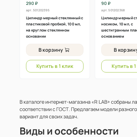
290 ₽
90 ₽
арт.
501202395
арт.
501202368
Цилиндр мерный стеклянный с
Цилиндр мерный с
пластиковой пробкой, 100 мл,
носиком, 10 мл, с
на круглом стеклянном
шестигранным пла
основании
основанием
В корзину
В корзин
Купить в 1 клик
Купить в 1
В каталоге интернет-магазина «R:LAB» собраны л
соответствии с ГОСТ. Предлагаем модели разного
вариант для своих задач.
Виды и особенности