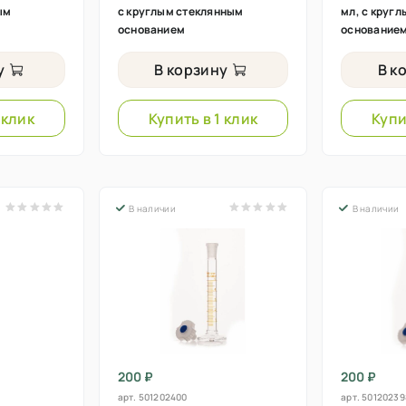
ым
с круглым стеклянным
мл, с круг
основанием
основание
у
В корзину
В к
 клик
Купить в 1 клик
Купи
В наличии
В наличии
200 ₽
200 ₽
арт.
501202400
арт.
50120239