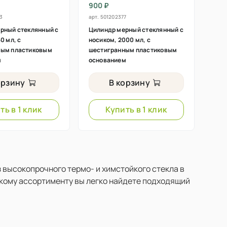
900 ₽
3
арт.
501202377
рный стеклянный с
Цилиндр мерный стеклянный с
0 мл, с
носиком, 2000 мл, с
ным пластиковым
шестигранным пластиковым
м
основанием
орзину
В корзину
ть в 1 клик
Купить в 1 клик
 высокопрочного термо- и химстойкого стекла в
окому ассортименту вы легко найдете подходящий