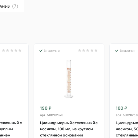
вании
(7)
В наличии
В наличии
190 ₽
100 ₽
арт.
501202370
арт.
50120238
теклянный с
Цилиндр мерный стеклянный с
Цилиндр ме
круглым
носиком, 100 мл, на круглом
носиком, 50
анием
стеклянном основании
стеклянны