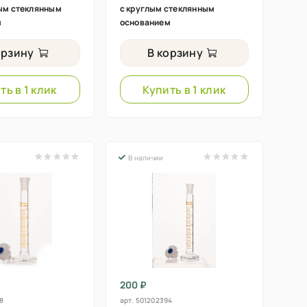
лым стеклянным
с круглым стеклянным
м
основанием
орзину
В корзину
ть в 1 клик
Купить в 1 клик
В наличии
200 ₽
8
арт.
501202394