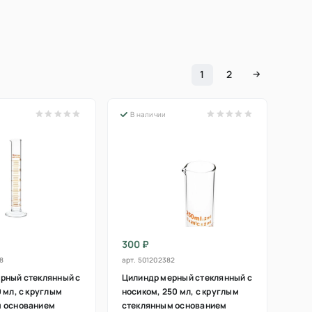
1
2
В наличии
300 ₽
8
арт.
501202382
рный стеклянный с
Цилиндр мерный стеклянный с
 мл, с круглым
носиком, 250 мл, с круглым
м основанием
стеклянным основанием