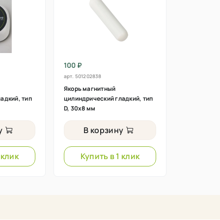
100 ₽
арт.
501202838
Якорь магнитный
адкий, тип
цилиндрический гладкий, тип
D, 30х8 мм
у
В корзину
 клик
Купить в 1 клик