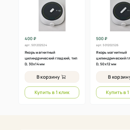
400 ₽
500 ₽
арт.
501202524
арт.
501202526
Якорь магнитный
Якорь магнитный
цилиндрический гладкий, тип
цилиндрический гл
D, 30х14 мм
D, 50х12 мм
В корзину
В корзин
Купить в 1 клик
Купить в 1