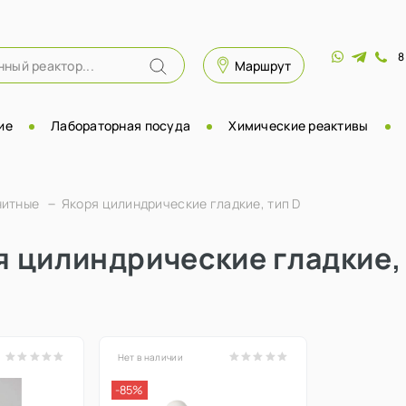
8
Маршрут
ие
Лабораторная посуда
Химические реактивы
нитные
Якоря цилиндрические гладкие, тип D
я цилиндрические гладкие, 
Нет в наличии
-85%