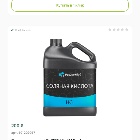
Купить в 1 клик
В наличии
200 ₽
арт.
501202097