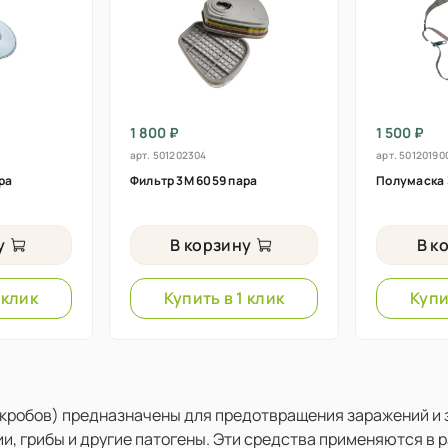
1 800 ₽
1 500 ₽
арт.
501202304
арт.
50120190
ра
Фильтр 3М 6059 пара
Полумаска 
у
В корзину
В к
 клик
Купить в 1 клик
Купи
икробов) предназначены для предотвращения заражений и 
и, грибы и другие патогены. Эти средства применяются в р