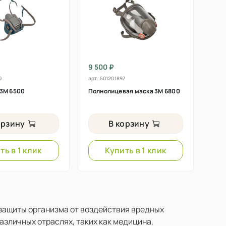
9 500 ₽
0
арт.
501201897
3М 6500
Полнолицевая маска 3М 6800
орзину
В корзину
ть в 1 клик
Купить в 1 клик
защиты организма от воздействия вредных
азличных отраслях, таких как медицина,