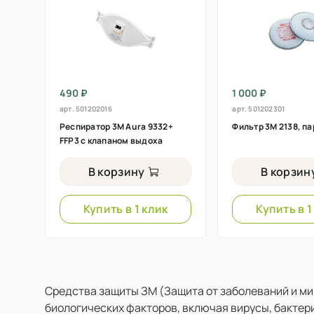
490 ₽
1 000 ₽
арт.
501202016
арт.
501202301
Респиратор 3M Aura 9332+
Фильтр 3M 2138, па
FFP3 c клапаном выдоха
В корзину
В корзин
Купить в 1 клик
Купить в 1
Средства защиты ЗМ (Защита от заболеваний и м
биологических факторов, включая вирусы, бактери