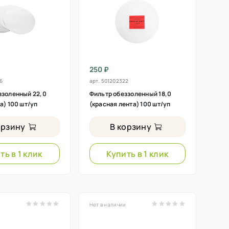
250 ₽
6
арт.
501202322
ззоленный 22,0
Фильтр обеззоленный 18,0
а) 100 шт/уп
(красная лента) 100 шт/уп
орзину
В корзину
ть в 1 клик
Купить в 1 клик
Нет в наличии