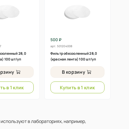
500 ₽
7
арт.
501204008
ззоленный 28,0
Фильтр обеззоленный 28,0
а) 100 шт/уп
(красная лента) 100 шт/уп
орзину
В корзину
ть в 1 клик
Купить в 1 клик
используют в лабораториях, например,