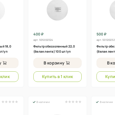
400 ₽
500 ₽
арт.
501202324
арт.
50120232
ый 18,0
Фильтр обеззоленный 22,0
Фильтр обе
шт/уп
(белая лента) 100 шт/уп
(белая лент
у
В корзину
В к
 клик
Купить в 1 клик
Купи
В наличии
В наличии