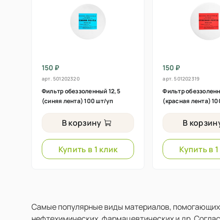
150 ₽
150 ₽
арт.
501202320
арт.
501202319
Фильтр обеззоленный 12,5
Фильтр обеззоленн
(синяя лента) 100 шт/уп
(красная лента) 10
В корзину
В корзин
Купить в 1 клик
Купить в 1
Самые популярные виды материалов, помогающих о
нефтехимических, фармацевтических и др. Соглас