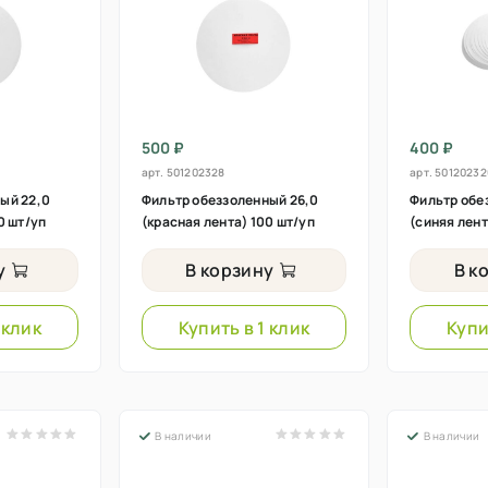
500 ₽
400 ₽
арт.
501202328
арт.
50120232
ый 22,0
Фильтр обеззоленный 26,0
Фильтр обе
0 шт/уп
(красная лента) 100 шт/уп
(синяя лент
у
В корзину
В к
 клик
Купить в 1 клик
Купи
В наличии
В наличии