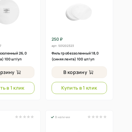
250 ₽
7
арт.
501202323
ззоленный 26,0
Фильтр обеззоленный 18,0
а) 100 шт/уп
(синяя лента) 100 шт/уп
орзину
В корзину
ть в 1 клик
Купить в 1 клик
В наличии