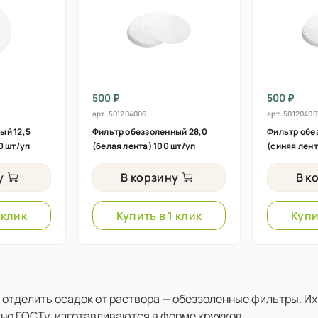
500 ₽
500 ₽
арт.
501204006
арт.
50120400
ый 12,5
Фильтр обеззоленный 28,0
Фильтр обе
0 шт/уп
(белая лента) 100 шт/уп
(синяя лент
у
В корзину
В к
 клик
Купить в 1 клик
Купи
тделить осадок от раствора — обеззоленные фильтры. Их 
но ГОСТу, изготавливаются в форме кружков.