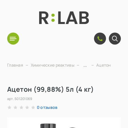
Главная
Химические реактивы
...
Ацетон
Ацетон (99,88%) 5л (4 кг)
арт.
501201069
отзывов
0