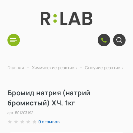
Главная
Химические реактивы
Сыпучие реактивы
Бромид натрия (натрий
бромистый) ХЧ, 1кг
арт.
501203192
отзывов
0