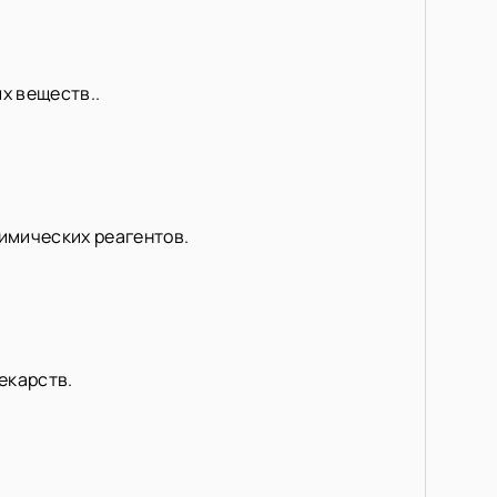
х веществ..
имических реагентов.
екарств.