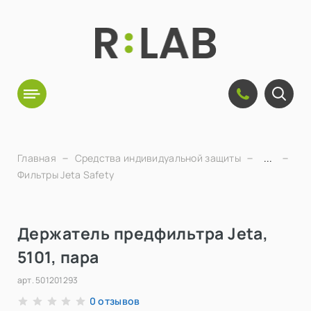
Главная
Средства индивидуальной защиты
...
Фильтры Jeta Safety
Держатель предфильтра Jeta,
5101, пара
арт.
501201293
отзывов
0