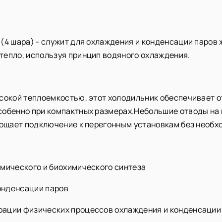
(4 шара) - служит для охлаждения и конденсации паров
тепло, используя принцип водяного охлаждения.
ысокой теплоемкостью, этот холодильник обеспечивает о
собенно при компактных размерах.Небольшие отводы на
прощает подключение к перегонным установкам без необ
имического и биохимического синтеза
онденсации паров
рации физических процессов охлаждения и конденсации