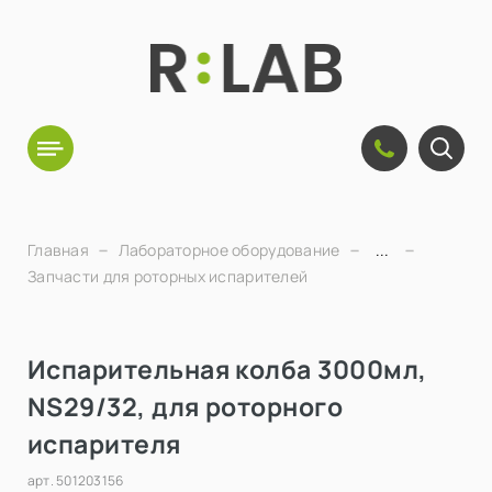
Главная
Лабораторное оборудование
...
Запчасти для роторных испарителей
Испарительная колба 3000мл,
NS29/32, для роторного
испарителя
арт.
501203156