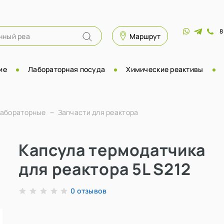
8
Маршрут
ие
Лабораторная посуда
Химические реактивы
лабораторные
Запчасти для реактора
Капсула термодатчика
для реактора 5L S212
отзывов
0