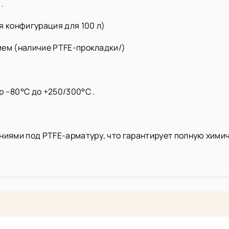
.
я конфигурация для 100 л)
ием (наличие PTFE-прокладки/)
 –80°C до +250/300°C .
ями под PTFE-арматуру, что гарантирует полную химич