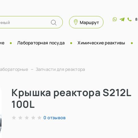
8
Маршрут
ие
Лабораторная посуда
Химические реактивы
лабораторные
Запчасти для реактора
Крышка реактора S212L
100L
отзывов
0