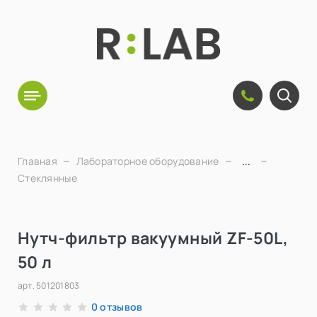
Главная
Лабораторное оборудование
...
Стеклянные
Нутч-фильтр вакуумный ZF-50L,
50 л
арт.
501201803
отзывов
0