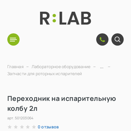
Главная
Лабораторное оборудование
...
Запчасти для роторных испарителей
Переходник на испарительную
колбу 2л
арт.
501203064
отзывов
0