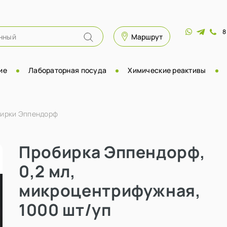
8
Маршрут
ие
Лабораторная посуда
Химические реактивы
ирки Эппендорф
Пробирка Эппендорф,
0,2 мл,
микроцентрифужная,
1000 шт/уп