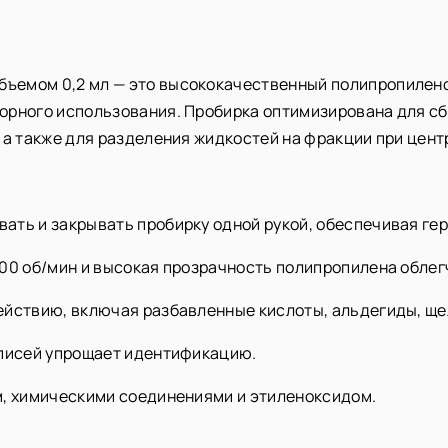
ъемом 0,2 мл — это высококачественный полипропилено
орного использования. Пробирка оптимизирована для сб
 а также для разделения жидкостей на фракции при цен
ать и закрывать пробирку одной рукой, обеспечивая ге
000 об/мин и высокая прозрачность полипропилена облег
ействию, включая разбавленные кислоты, альдегиды, ще
дписей упрощает идентификацию.
м, химическими соединениями и этиленоксидом.