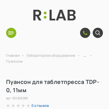
Главная
Лабораторное оборудование
...
Пуансоны
Пуансон для таблетпресса TDP-
0, 11мм
арт.
501203280
отзывов
0