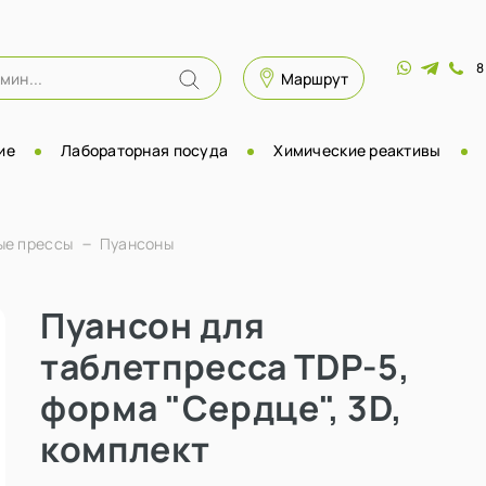
8
Маршрут
ие
Лабораторная посуда
Химические реактивы
ые прессы
Пуансоны
Пуансон для
таблетпресса TDP-5,
форма "Сердце", 3D,
комплект