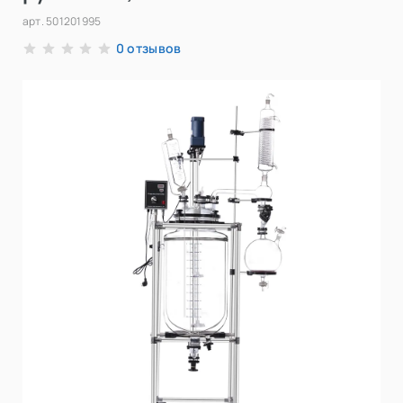
арт.
501201995
отзывов
0