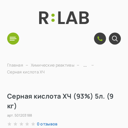
Главная
Химические реактивы
...
Серная кислота ХЧ
Серная кислота ХЧ (93%) 5л. (9
кг)
арт.
501203188
отзывов
0