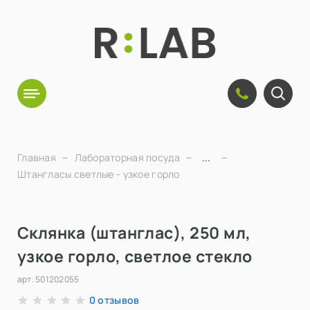
Главная
Лабораторная посуда
...
Штангласы светлые - узкое горло
Склянка (штанглас), 250 мл,
узкое горло, светлое стекло
арт.
501202055
отзывов
0