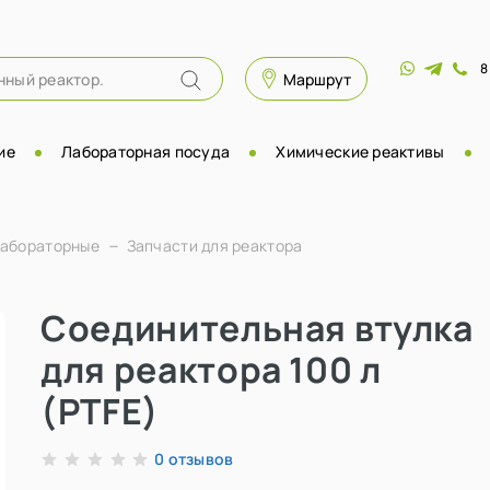
8
Маршрут
ие
Лабораторная посуда
Химические реактивы
лабораторные
Запчасти для реактора
Соединительная втулка
для реактора 100 л
(PTFE)
отзывов
0