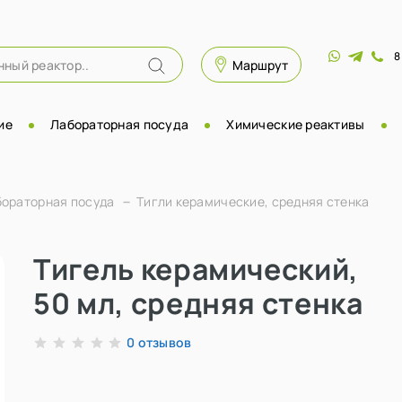
8
Маршрут
ие
Лабораторная посуда
Химические реактивы
бораторная посуда
Тигли керамические, средняя стенка
Тигель керамический,
50 мл, средняя стенка
отзывов
0