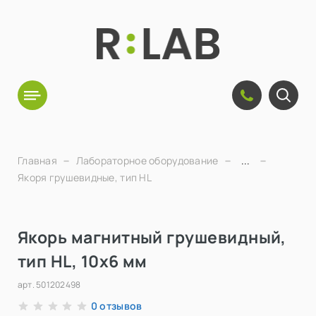
Главная
Лабораторное оборудование
...
Якоря грушевидные, тип HL
Якорь магнитный грушевидный,
тип HL, 10х6 мм
арт.
501202498
отзывов
0