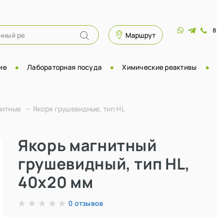
8
Маршрут
ие
Лабораторная посуда
Химические реактивы
нитные
Якоря грушевидные, тип HL
Якорь магнитный
грушевидный, тип HL,
40х20 мм
отзывов
0