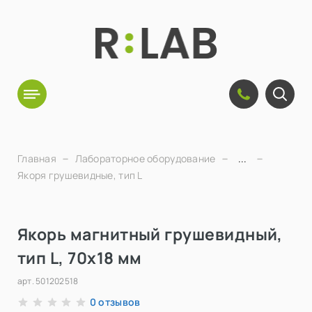
Главная
Лабораторное оборудование
...
Якоря грушевидные, тип L
Якорь магнитный грушевидный,
тип L, 70х18 мм
арт.
501202518
отзывов
0